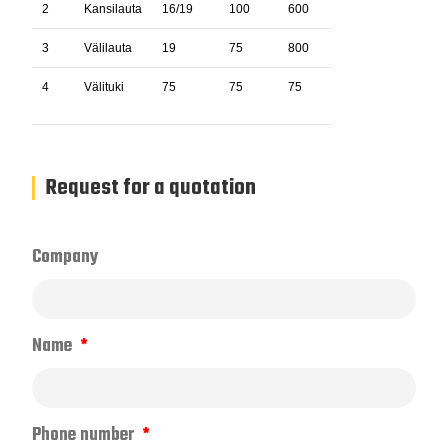
2
Kansilauta
16/19
100
600
5
3
Välilauta
19
75
800
2
4
Välituki
75
75
75
6
Request for a quotation
Company
Name
Phone number