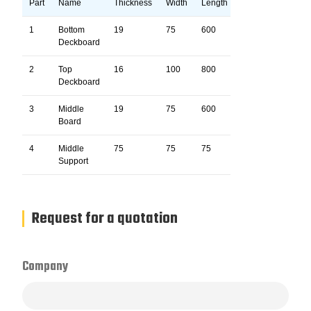
Part
Name
Thickness
Width
Length
Pcs
1
Bottom
19
75
600
3
Deckboard
2
Top
16
100
800
4
Deckboard
3
Middle
19
75
600
3
Board
4
Middle
75
75
75
6
Support
Request for a quotation
Company