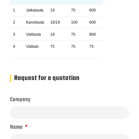
1
Jalkalauta
19
75
600
3
2
Kansilauta
16/19
100
600
5
3
Välilauta
19
75
800
2
4
Välituki
75
75
75
6
Request for a quotation
Company
Name