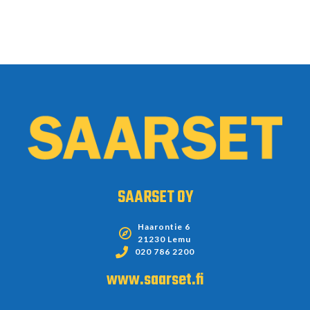
SAARSET OY
Haarontie 6
21230 Lemu
020 786 2200
www.saarset.fi