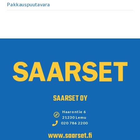
Pakkauspuutavara
SAARSET OY
Haarontie 6
21230 Lemu
020 786 2200
www.saarset.fi