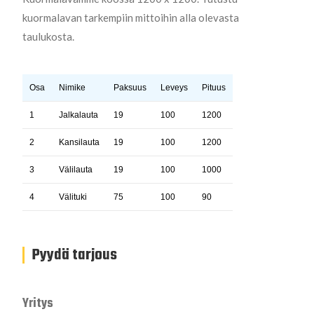
kuormalavan tarkempiin mittoihin alla olevasta
taulukosta.
Osa
Nimike
Paksuus
Leveys
Pituus
Kpl
1
Jalkalauta
19
100
1200
3
2
Kansilauta
19
100
1200
7
3
Välilauta
19
100
1000
3
4
Välituki
75
100
90
9
Pyydä tarjous
Yritys